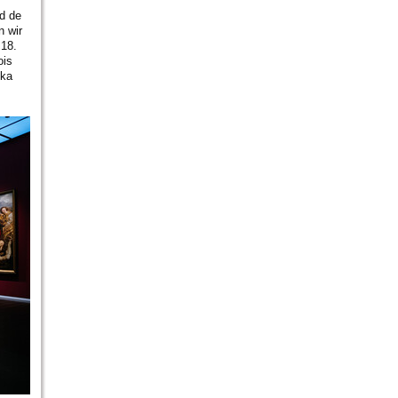
d de
n wir
 18.
ois
ika