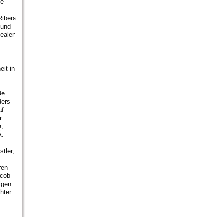
he
Ribera
 und
sealen
eit in
de
ders
af
r
e,
Ä.
tler,
ren
acob
igen
hter