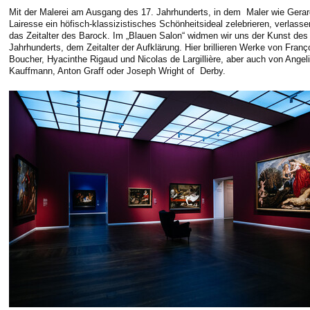
Mit der Malerei am Ausgang des 17. Jahrhunderts, in dem Maler wie Gerar
Lairesse ein höfisch-klassizistisches Schönheitsideal zelebrieren, verlasse
das Zeitalter des Barock. Im „Blauen Salon“ widmen wir uns der Kunst des
Jahrhunderts, dem Zeitalter der Aufklärung. Hier brillieren Werke von Franç
Boucher, Hyacinthe Rigaud und Nicolas de Largillière, aber auch von Angel
Kauffmann, Anton Graff oder Joseph Wright of Derby.