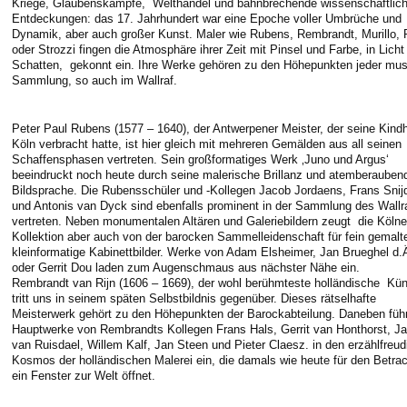
Kriege, Glaubenskämpfe, Welthandel und bahnbrechende wissenschaftlic
Entdeckungen: das 17. Jahrhundert war eine Epoche voller Umbrüche und
Dynamik, aber auch großer Kunst. Maler wie Rubens, Rembrandt, Murillo, 
oder Strozzi fingen die Atmosphäre ihrer Zeit mit Pinsel und Farbe, in Licht
Schatten, gekonnt ein. Ihre Werke gehören zu den Höhepunkten jeder mu
Sammlung, so auch im Wallraf.
Peter Paul Rubens (1577 – 1640), der Antwerpener Meister, der seine Kindh
Köln verbracht hatte, ist hier gleich mit mehreren Gemälden aus all seinen
Schaffensphasen vertreten. Sein großformatiges Werk ‚Juno und Argus‘
beeindruckt noch heute durch seine malerische Brillanz und atemberauben
Bildsprache. Die Rubensschüler und -Kollegen Jacob Jordaens, Frans Snij
und Antonis van Dyck sind ebenfalls prominent in der Sammlung des Wallr
vertreten. Neben monumentalen Altären und Galeriebildern zeugt die Kölne
Kollektion aber auch von der barocken Sammelleidenschaft für fein gemalt
kleinformatige Kabinettbilder. Werke von Adam Elsheimer, Jan Brueghel d.
oder Gerrit Dou laden zum Augenschmaus aus nächster Nähe ein.
Rembrandt van Rijn (1606 – 1669), der wohl berühmteste holländische Küns
tritt uns in seinem späten Selbstbildnis gegenüber. Dieses rätselhafte
Meisterwerk gehört zu den Höhepunkten der Barockabteilung. Daneben füh
Hauptwerke von Rembrandts Kollegen Frans Hals, Gerrit van Honthorst, J
van Ruisdael, Willem Kalf, Jan Steen und Pieter Claesz. in den erzählfreud
Kosmos der holländischen Malerei ein, die damals wie heute für den Betrac
ein Fenster zur Welt öffnet.